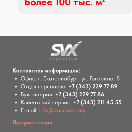
Более 100 тыс. м²
Контактная информация:
Офис: г. Екатеринбург, ул. Гагарина, 8
Отдел персонала:
+7 (343) 229 77 89
Бухгалтерия:
+7 (343) 229 77 86
Клиентский сервис:
+7 (343) 211 45 55
E-mail:
info@svx.comp
any
Документация
Реквизиты:
ООО "Эс-Вэ-Икс Лоджистикс"
ОГРН 1 026 605 413 141
ИНН 6 662 098 655
Юр. адрес: 620 100, г. Екатеринбург, ул.
Куйбышева, 82А
Оставить заявку