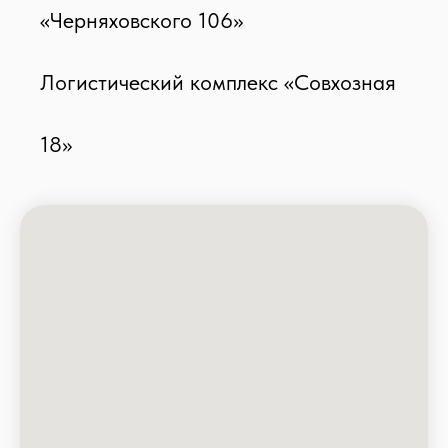
«Черняховского 106»
Логистический комплекс «Совхозная
Контактная информация:
Офис: г. Екатеринбург, ул. Гагарина, 8
18»
Отдел персонала:
+7 (343) 229 77 89
Бухгалтерия:
+7 (343) 229 77 86
Клиентский сервис:
+7 (343) 211 45 55
E-mail:
info@svx.comp
any
Документация
Реквизиты:
ООО "Эс-Вэ-Икс Лоджистикс"
ОГРН 1 026 605 413 141
ИНН 6 662 098 655
Юр. адрес: 620 100, г. Екатеринбург, ул.
Куйбышева, 82А
Оставить заявку