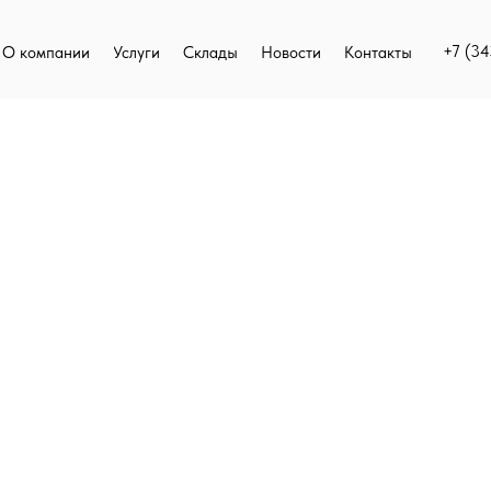
+7 (34
+7 (34
О компании
О компании
Услуги
Услуги
Склады
Склады
Новости
Новости
Контакты
Контакты