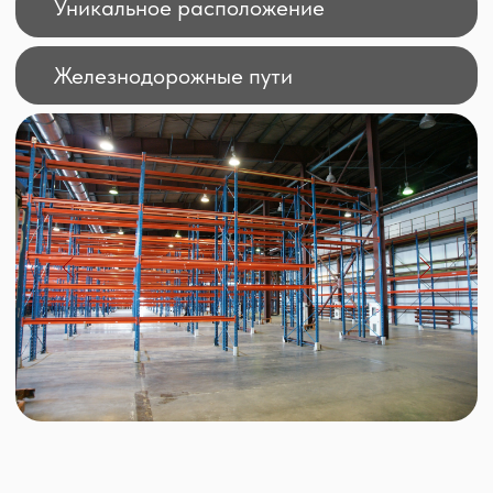
План проекта
Площадь
Доступно
Терминал
м. кв
м. кв
1
12 000
-- --
2
3 660
-- --
3
6 700
-- --