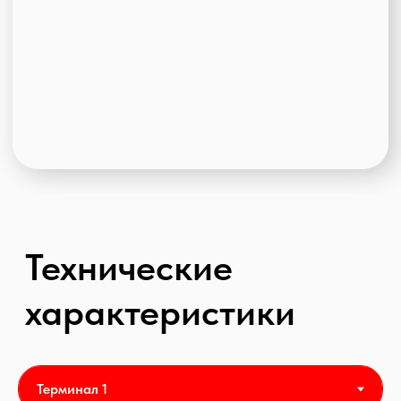
Складской комплекс класса "В"
Введен в эксплуатацию в 2002
Рабочая высота 9 метров
Площадь – 12 000 кв.м.
1 док на 1000 кв.м
6 железнодорожных ворот
Собственные железнодорожные