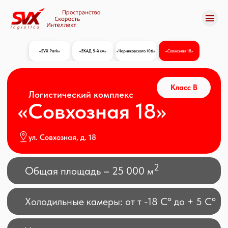
«SVX Park»
«ЕКАД 5-й км»
«Черняховского 106»
«Совхозная 18»
«SVX Park»
«ЕКАД 5-й км»
«Черняховского 106»
«Совхозная 18»
Все склады
Класс B
Логистический комплекс
«Совхозная 18»
Все склады
ул. Совхозная, д. 18
2
Общая площадь – 25 000 м
Холодильные камеры: от т -18 Сº до + 5 Сº
Уникальное расположение
Железнодорожные пути