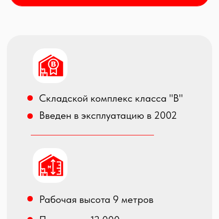
подъездные пути
Секционные автоматические
ворота, оборудованные
докшелтерами и
доклевеллерами
4 дока с выходом на рампу для
разгрузки ж/д вагонов
Ровный бетонный пол с
антипылевым покрытием
Распределенная нагрузка на
пол в зоне склада - 6 тн/кв.м,