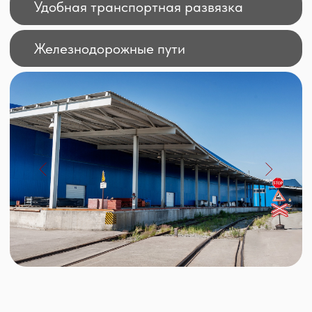
План проекта
Площадь
Доступно
Терминал
м. кв
м. кв
-- --
1
11 500
-- --
2
14 250
-- --
3
14 250