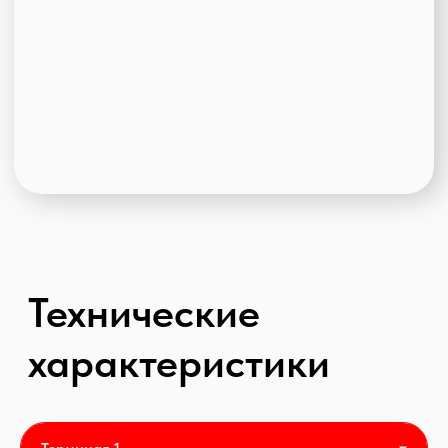
Складской комплекс класса "А"
Введен в эксплуатацию в 2018
Рабочая высота 12,6 метров
Площадь – 11 500 кв.м.
Кросс-докинг
1 док на 800 кв.м
Шаг колонн: 12х24 м в складской зоне