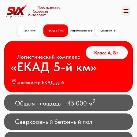
«SVX Park»
«ЕКАД 5-й км»
«Черняховского 106»
«Совхозная 18»
«SVX Park»
«ЕКАД 5-й км»
«Черняховского 106»
«Совхозная 18»
Все склады
Класс A, В+
Логистический комплекс
«ЕКАД 5-й км»
Все склады
5 километр ЕКАД, д. 6
2
Общая площадь – 45 000 м
Сверхровный бетонный пол
Удобная транспортная развязка
Железнодорожные пути