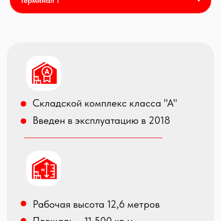
Собственные железнодорожные
подъездные пути
Секционные автоматические ворота,
оборудованные докшелтерами и
доклевеллерами
Сверхровный бетонный пол с
антипылевым покрытием
Распределенная нагрузка на пол
в зоне склада - 6 тн/кв.м, в зоне
мезонина – 2 тн/кв.м.
Система пожарной сигнализации и
автоматическая система
пожаротушения спринклерного типа