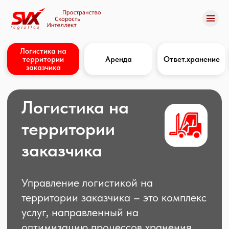
Логистика на
территории
Аренда
Ответ.хранение
Контракт пакинг
Ф
заказчика
Логистика на
территории
заказчика
Управление логистикой на
территории заказчика – это комплекс
услуг, направленный на
оптимизацию процессов хранения,
обработки и доставки товаров
непосредственно на территории
клиента. Мы понимаем, что для
большинства компаний эффектная
логистика является важным
элементом успешного бизнеса,