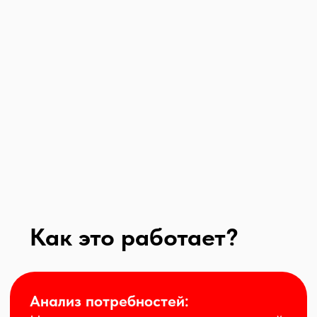
Анализ потребностей:
Наша команда проводит тщательный
анализ текущих логистических
процессов на вашей территории. Мы
изучаем объемы грузов, специфику их
обработки, а также оборудованные
пространства для хранения.
Разработка индивидуального
решения:
На основе анализа мы
разрабатываем стратегию управления
логистикой, которая включает:
- Оптимизацию складских и
транспортных процессов
- Подбор необходимых технологий и
оборудования
- Определение ключевых показателей
эффективности (KPI)