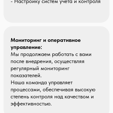
Контактная информация:
Офис: г. Екатеринбург, ул. Гагарина, 8
Отдел персонала:
+7 (343) 229 77 89
Бухгалтерия:
+7 (343) 229 77 86
Клиентский сервис:
+7 (343) 211 45 55
E-mail:
info@svx.comp
any
Документация
Реквизиты:
ООО "Эс-Вэ-Икс Лоджистикс"
ОГРН 1 026 605 413 141
ИНН 6 662 098 655
Юр. адрес: 620 100, г. Екатеринбург, ул.
Куйбышева, 82А
Оставить заявку