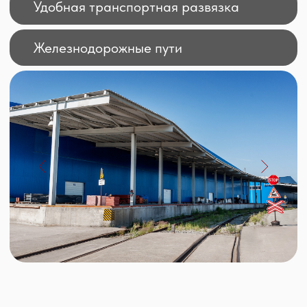
План проекта
Площадь
Доступно
Терминал
м. кв
м. кв
-- --
1
11 500
-- --
2
14 250
-- --
3
14 250