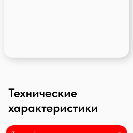
Складской комплекс класса "А"
Введен в эксплуатацию в 2018
Рабочая высота 12,6 метров
Площадь – 11 500 кв.м.
Кросс-докинг
1 док на 800 кв.м
Шаг колонн: 12х24 м в складской зоне