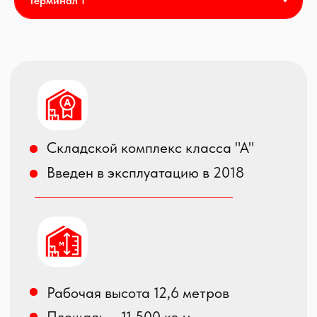
Собственные железнодорожные
подъездные пути
Секционные автоматические ворота,
оборудованные докшелтерами и
доклевеллерами
Сверхровный бетонный пол с
антипылевым покрытием
Распределенная нагрузка на пол
в зоне склада - 6 тн/кв.м, в зоне
мезонина – 2 тн/кв.м.
Система пожарной сигнализации и
автоматическая система
пожаротушения спринклерного типа