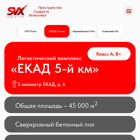
«SVX Park»
«ЕКАД 5-й км»
«Черняховского 106»
«Совхозная 18»
«SVX Park»
«ЕКАД 5-й км»
«Черняховского 106»
«Совхозная 18»
Все склады
Класс A, В+
Логистический комплекс
«ЕКАД 5-й км»
Все склады
5 километр ЕКАД, д. 6
2
Общая площадь – 45 000 м
Сверхровный бетонный пол
Удобная транспортная развязка
Железнодорожные пути